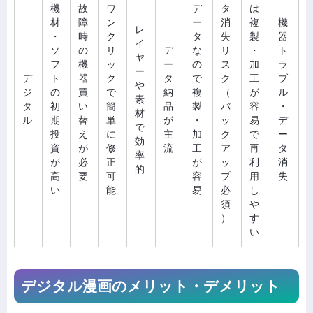
機
故
ワ
デ
タ
は
材
障
ン
ー
消
複
機
レ
・
時
ク
タ
失
製
器
イ
ソ
の
リ
デ
な
リ
・
ト
ヤ
フ
機
ッ
ー
の
ス
加
ラ
ー
デ
ト
器
ク
タ
で
ク
工
ブ
や
ジ
の
買
で
納
複
（
が
ル
素
タ
初
い
簡
品
製
バ
容
・
材
ル
期
替
単
が
・
ッ
易
デ
で
投
え
に
主
加
ク
で
ー
効
資
が
修
流
工
ア
再
タ
率
が
必
正
が
ッ
利
消
的
高
要
可
容
プ
用
失
い
能
易
必
し
須
や
）
す
い
デジタル漫画のメリット・デメリット