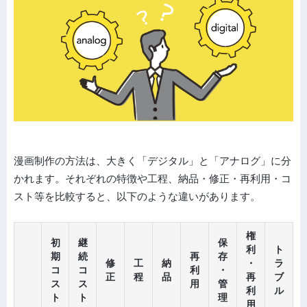
漫画制作の方法は、大きく「デジタル」と「アナログ」に分
かれます。それぞれの特徴や工程、納品・修正・再利用・コ
スト等を比較すると、以下のような違いがあります。
権
初
継
保
利
ト
期
続
再
存
修
工
納
・
ラ
コ
コ
利
・
正
程
品
再
ブ
ス
ス
用
管
利
ル
ト
ト
理
用