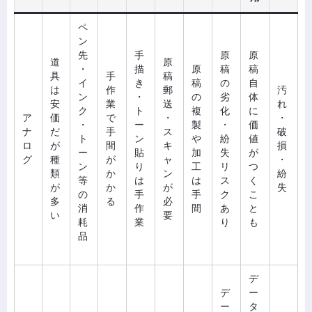
ペ
ン
先
手
原
原
道
原
・
描
原
稿
稿
具
手
稿
イ
き
稿
の
自
は
作
郵
汚
ン
・
の
劣
体
安
業
送
れ
ク
ト
複
化
に
ア
価
で
・
・
・
ー
製
・
価
ナ
だ
手
ス
破
ト
ン
や
紛
値
ロ
が
間
キ
損
ー
貼
加
失
が
グ
種
が
ャ
・
ン
り
工
リ
つ
類
か
ン
紛
等
は
は
ス
く
が
か
が
失
の
手
手
ク
こ
多
る
必
消
作
間
あ
と
い
要
耗
業
り
も
品
デ
デ
ー
ー
タ