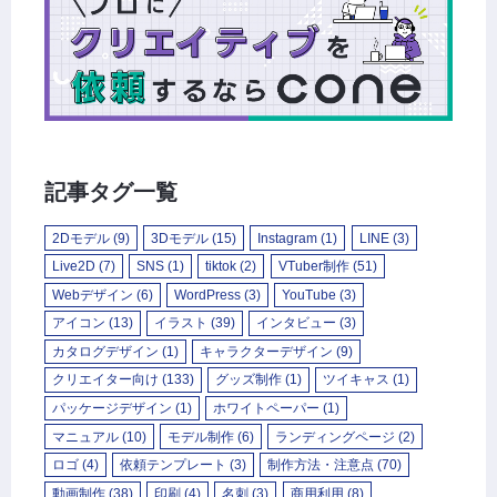
記事タグ一覧
2Dモデル
(9)
3Dモデル
(15)
Instagram
(1)
LINE
(3)
Live2D
(7)
SNS
(1)
tiktok
(2)
VTuber制作
(51)
Webデザイン
(6)
WordPress
(3)
YouTube
(3)
アイコン
(13)
イラスト
(39)
インタビュー
(3)
カタログデザイン
(1)
キャラクターデザイン
(9)
クリエイター向け
(133)
グッズ制作
(1)
ツイキャス
(1)
パッケージデザイン
(1)
ホワイトペーパー
(1)
マニュアル
(10)
モデル制作
(6)
ランディングページ
(2)
ロゴ
(4)
依頼テンプレート
(3)
制作方法・注意点
(70)
動画制作
(38)
印刷
(4)
名刺
(3)
商用利用
(8)