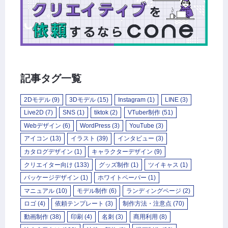
記事タグ一覧
2Dモデル
(9)
3Dモデル
(15)
Instagram
(1)
LINE
(3)
Live2D
(7)
SNS
(1)
tiktok
(2)
VTuber制作
(51)
Webデザイン
(6)
WordPress
(3)
YouTube
(3)
アイコン
(13)
イラスト
(39)
インタビュー
(3)
カタログデザイン
(1)
キャラクターデザイン
(9)
クリエイター向け
(133)
グッズ制作
(1)
ツイキャス
(1)
パッケージデザイン
(1)
ホワイトペーパー
(1)
マニュアル
(10)
モデル制作
(6)
ランディングページ
(2)
ロゴ
(4)
依頼テンプレート
(3)
制作方法・注意点
(70)
動画制作
(38)
印刷
(4)
名刺
(3)
商用利用
(8)