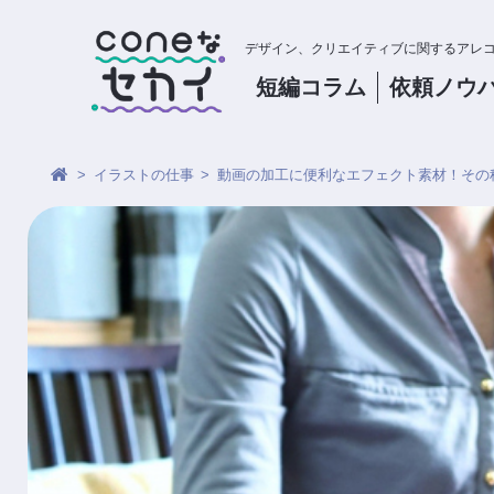
デザイン、クリエイティブに関するアレ
短編コラム
依頼
ノウ
イラストの仕事
動画の加工に便利なエフェクト素材！その