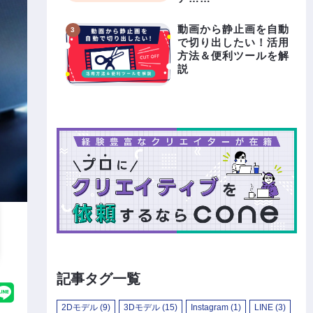
動画から静止画を自動
で切り出したい！活用
方法＆便利ツールを解
説
記事タグ一覧
2Dモデル
(9)
3Dモデル
(15)
Instagram
(1)
LINE
(3)