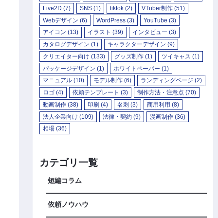
Live2D
(7)
SNS
(1)
tiktok
(2)
VTuber制作
(51)
Webデザイン
(6)
WordPress
(3)
YouTube
(3)
アイコン
(13)
イラスト
(39)
インタビュー
(3)
カタログデザイン
(1)
キャラクターデザイン
(9)
クリエイター向け
(133)
グッズ制作
(1)
ツイキャス
(1)
パッケージデザイン
(1)
ホワイトペーパー
(1)
マニュアル
(10)
モデル制作
(6)
ランディングページ
(2)
ロゴ
(4)
依頼テンプレート
(3)
制作方法・注意点
(70)
動画制作
(38)
印刷
(4)
名刺
(3)
商用利用
(8)
法人企業向け
(109)
法律・契約
(9)
漫画制作
(36)
相場
(36)
カテゴリ一覧
短編コラム
依頼ノウハウ