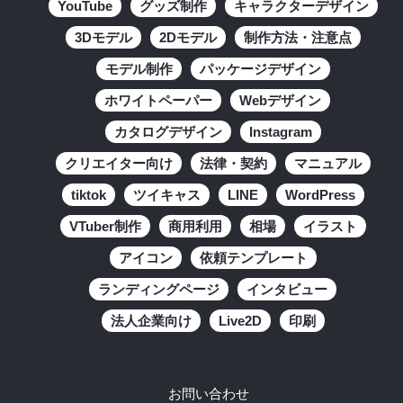
YouTube
グッズ制作
キャラクターデザイン
3Dモデル
2Dモデル
制作方法・注意点
モデル制作
パッケージデザイン
ホワイトペーパー
Webデザイン
カタログデザイン
Instagram
クリエイター向け
法律・契約
マニュアル
tiktok
ツイキャス
LINE
WordPress
VTuber制作
商用利用
相場
イラスト
アイコン
依頼テンプレート
ランディングページ
インタビュー
法人企業向け
Live2D
印刷
お問い合わせ