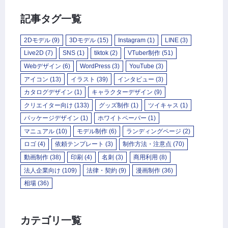
記事タグ一覧
2Dモデル
(9)
3Dモデル
(15)
Instagram
(1)
LINE
(3)
Live2D
(7)
SNS
(1)
tiktok
(2)
VTuber制作
(51)
Webデザイン
(6)
WordPress
(3)
YouTube
(3)
アイコン
(13)
イラスト
(39)
インタビュー
(3)
カタログデザイン
(1)
キャラクターデザイン
(9)
クリエイター向け
(133)
グッズ制作
(1)
ツイキャス
(1)
パッケージデザイン
(1)
ホワイトペーパー
(1)
マニュアル
(10)
モデル制作
(6)
ランディングページ
(2)
ロゴ
(4)
依頼テンプレート
(3)
制作方法・注意点
(70)
動画制作
(38)
印刷
(4)
名刺
(3)
商用利用
(8)
法人企業向け
(109)
法律・契約
(9)
漫画制作
(36)
相場
(36)
カテゴリ一覧