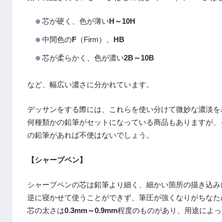
芯が硬く、色が薄い
H～10H
中間色の
F
（Firm）、
HB
芯が柔らかく、色が濃い
2B～10B
など、幅広い濃さに分かれています。
デッサンをする際には、これらを使い分けて微妙な濃淡を
何種類かの鉛筆がセットになっている商品もありますが、
の鉛筆があれば不便はないでしょう。
【シャープペン】
シャープペンの芯は鉛筆より細く、細かい箇所の描き込み
逆に寝かせて使うことができず、筆圧が強くなりがちなた
芯の太さは
0.3mm～0.9mm
程度のものがあり、用途によっ