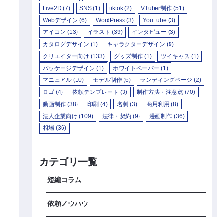
Live2D
(7)
SNS
(1)
tiktok
(2)
VTuber制作
(51)
Webデザイン
(6)
WordPress
(3)
YouTube
(3)
アイコン
(13)
イラスト
(39)
インタビュー
(3)
カタログデザイン
(1)
キャラクターデザイン
(9)
クリエイター向け
(133)
グッズ制作
(1)
ツイキャス
(1)
パッケージデザイン
(1)
ホワイトペーパー
(1)
マニュアル
(10)
モデル制作
(6)
ランディングページ
(2)
ロゴ
(4)
依頼テンプレート
(3)
制作方法・注意点
(70)
動画制作
(38)
印刷
(4)
名刺
(3)
商用利用
(8)
法人企業向け
(109)
法律・契約
(9)
漫画制作
(36)
相場
(36)
カテゴリ一覧
短編コラム
依頼ノウハウ