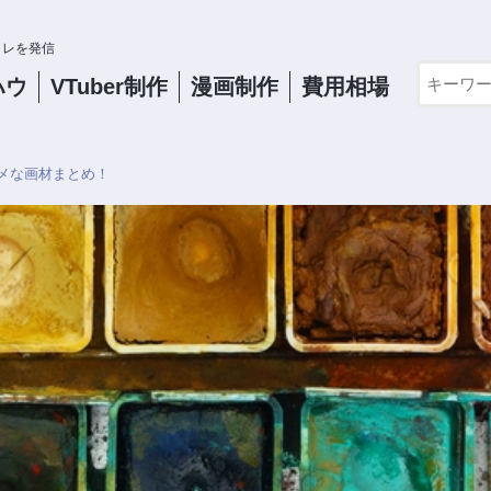
コレを発信
ハウ
VTuber
制作
漫画制作
費用相場
メな画材まとめ！