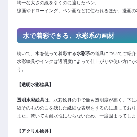
均一な太さの線を引くのに適したペン。
線画やドローイング、ペン画などに使われるほか、漫画の
水で着彩できる、水彩系の画材
続いて、水を使って着彩する
水彩
系の道具についてご紹介
水彩絵具やインクは透明度によって仕上がりや使い方にか
う。
【透明水彩絵具】
透明水彩絵具
は、水彩絵具の中で最も透明度が高く、下に
紙そのものの白を残した繊細な表現をするのに適しており
また、乾いても耐水性にならないため、一度固まってしま
【アクリル絵具】