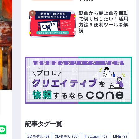
動画から静止画を自動
で切り出したい！活用
方法＆便利ツールを解
説
記事タグ一覧
2Dモデル
(9)
3Dモデル
(15)
Instagram
(1)
LINE
(3)