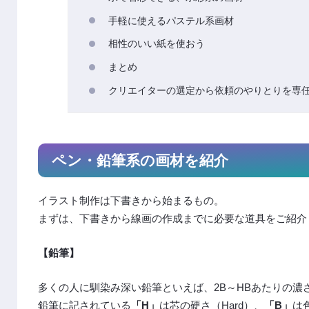
手軽に使えるパステル系画材
相性のいい紙を使おう
まとめ
クリエイターの選定から依頼のやりとりを専
ペン・鉛筆系の画材を紹介
イラスト制作は下書きから始まるもの。
まずは、下書きから線画の作成までに必要な道具をご紹介
【鉛筆】
多くの人に馴染み深い鉛筆といえば、2B～HBあたりの濃
鉛筆に記されている
「H」
は芯の硬さ（Hard）、
「B」
は