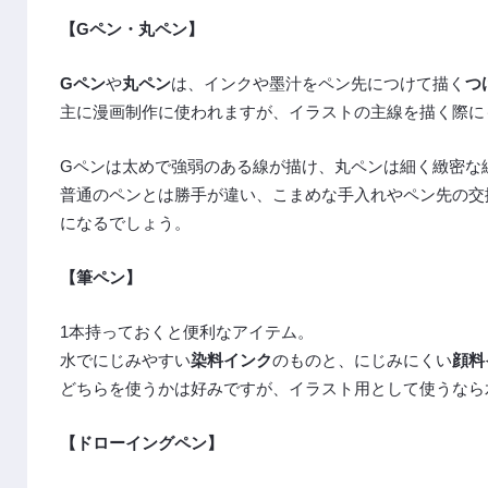
【Gペン・丸ペン】
Gペン
や
丸ペン
は、インクや墨汁をペン先につけて描く
つ
主に漫画制作に使われますが、イラストの主線を描く際に
Gペンは太めで強弱のある線が描け、丸ペンは細く緻密な
普通のペンとは勝手が違い、こまめな手入れやペン先の交
になるでしょう。
【筆ペン】
1本持っておくと便利なアイテム。
水でにじみやすい
染料インク
のものと、にじみにくい
顔料
どちらを使うかは好みですが、イラスト用として使うなら
【ドローイングペン】