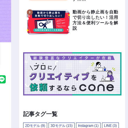
動画から静止画を自動
で切り出したい！活用
方法＆便利ツールを解
説
記事タグ一覧
2Dモデル
(9)
3Dモデル
(15)
Instagram
(1)
LINE
(3)