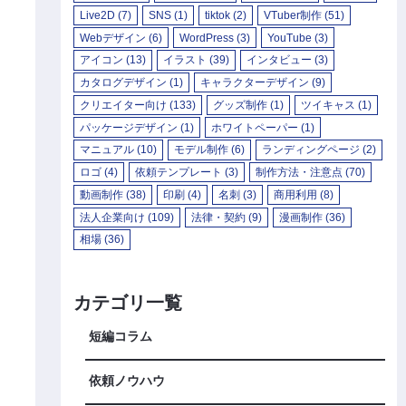
Live2D
(7)
SNS
(1)
tiktok
(2)
VTuber制作
(51)
Webデザイン
(6)
WordPress
(3)
YouTube
(3)
アイコン
(13)
イラスト
(39)
インタビュー
(3)
カタログデザイン
(1)
キャラクターデザイン
(9)
クリエイター向け
(133)
グッズ制作
(1)
ツイキャス
(1)
パッケージデザイン
(1)
ホワイトペーパー
(1)
マニュアル
(10)
モデル制作
(6)
ランディングページ
(2)
ロゴ
(4)
依頼テンプレート
(3)
制作方法・注意点
(70)
動画制作
(38)
印刷
(4)
名刺
(3)
商用利用
(8)
法人企業向け
(109)
法律・契約
(9)
漫画制作
(36)
相場
(36)
カテゴリ一覧
短編コラム
依頼ノウハウ