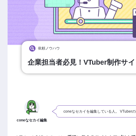
依頼ノウハウ
企業担当者必見！VTuber制作サ
coneなセカイを編集している人。 VTub
coneなセカイ編集