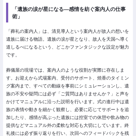
「遺族の涙が星になる―感情を紡ぐ案内人の仕事
術」
「葬礼の案内人」は、清見導人という案内人が故人の想いを
遺族に届ける物語。遺族の涙が星となり、故人を天国へ導く
道しるべになるという、どこかファンタジックな設定が魅力
です。
葬儀屋の現場では、案内人のような役割が実際に存在しま
す。お迎えから式場案内、受付のサポート、焼香のタイミン
グ案内まで、すべての動線を事前にシミュレーションし、遺
族の不安や疑問には必ず「ご質問はありませんか？」と声を
かけてマニュアルに沿った説明を行います。式の進行中は遺
族の表情や動きを細かく観察し、必要に応じてサポートを追
加したり、感情が高ぶった遺族には控室での休憩や飲み物の
提供などマニュアル外の柔軟な対応も大切にしています。終
礼後には必ず振り返りを行い、次回へのフィードバックを残