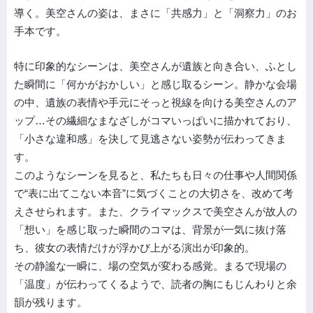
導く。美空さんの姿は、まさに「共感力」と「洞察力」のお
手本です。
特に印象的なシーンは、美空さんが遺族と向き合い、ふとし
た瞬間に「何かがおかしい」と感じ取るシーン。静かな会場
の中、遺族の表情や手元にそっと視線を向ける美空さんのア
ップ…その繊細なまなざしがコマいっぱいに描かれており、
「小さな違和感」を決して見逃さない姿勢が伝わってきま
す。
このようなシーンを見ると、私たちも日々の仕事や人間関係
で“表に出てこない本音”に気づくことの大切さを、改めて考
えさせられます。また、クライマックスで美空さんが故人の
「想い」を感じ取った瞬間のコマは、背景が一気に抜け落
ち、彼女の表情だけが浮かび上がる演出が印象的。
その静謐な一瞬に、場の空気が変わる感覚。まるで現場の
「温度」が伝わってくるようで、読者の胸にもじんわりと余
韻が残ります。