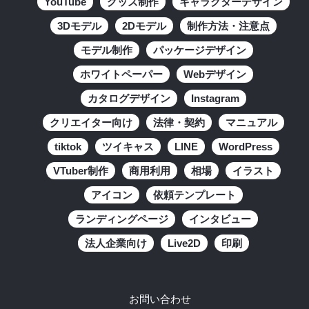
YouTube
グッズ制作
キャラクターデザイン
3Dモデル
2Dモデル
制作方法・注意点
モデル制作
パッケージデザイン
ホワイトペーパー
Webデザイン
カタログデザイン
Instagram
クリエイター向け
法律・契約
マニュアル
tiktok
ツイキャス
LINE
WordPress
VTuber制作
商用利用
相場
イラスト
アイコン
依頼テンプレート
ランディングページ
インタビュー
法人企業向け
Live2D
印刷
お問い合わせ