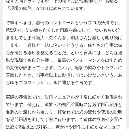
なす人間ドラマですが、その端々には他業種のプロも唸る
「現場の鉄則」が散りばめられています。
特筆すべきは、感情のコントロールというプロの矜持です。
第5話で、幼い娘を亡くした両親を前にして、ついもらい泣
きをしてしまう新人・梵くんを、嗣江さんは厳しく叱り飛ば
します。「遺族と一緒に泣いてどうする、俺たちの仕事は彼
らが泣ける場所を整えることだ」という言葉には、どんな過
酷な現場でも自分を律し、最高のパフォーマンスを出すため
の覚悟が詰まっています。これは、顧客の悩みやトラブルに
直面したとき、当事者以上に動揺してはいけないという、あ
らゆるプロフェッショナルに通じる金言です。
実際の葬儀屋では、対応マニュアルが非常に細かく整備され
ています。例えば、遺族への初回訪問時には必ず自己紹介と
名刺の手渡しから始まり、打合せでは式の流れや費用の説明
を専門用語を避けて丁寧に行います。ご遺体の搬送や安置に
は必ず2名以上で対応し、声かけや所作にも細かなマニュア