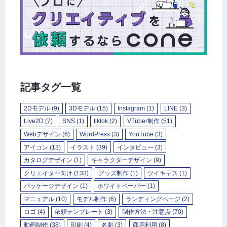
記事タグ一覧
2Dモデル
(9)
3Dモデル
(15)
Instagram
(1)
LINE
(3)
Live2D
(7)
SNS
(1)
tiktok
(2)
VTuber制作
(51)
Webデザイン
(6)
WordPress
(3)
YouTube
(3)
アイコン
(13)
イラスト
(39)
インタビュー
(3)
カタログデザイン
(1)
キャラクターデザイン
(9)
クリエイター向け
(133)
グッズ制作
(1)
ツイキャス
(1)
パッケージデザイン
(1)
ホワイトペーパー
(1)
マニュアル
(10)
モデル制作
(6)
ランディングページ
(2)
ロゴ
(4)
依頼テンプレート
(3)
制作方法・注意点
(70)
動画制作
(38)
印刷
(4)
名刺
(3)
商用利用
(8)