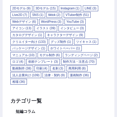
2Dモデル
(9)
3Dモデル
(15)
Instagram
(1)
LINE
(3)
Live2D
(7)
SNS
(1)
tiktok
(2)
VTuber制作
(51)
Webデザイン
(6)
WordPress
(3)
YouTube
(3)
アイコン
(13)
イラスト
(39)
インタビュー
(3)
カタログデザイン
(1)
キャラクターデザイン
(9)
クリエイター向け
(133)
グッズ制作
(1)
ツイキャス
(1)
パッケージデザイン
(1)
ホワイトペーパー
(1)
マニュアル
(10)
モデル制作
(6)
ランディングページ
(2)
ロゴ
(4)
依頼テンプレート
(3)
制作方法・注意点
(70)
動画制作
(38)
印刷
(4)
名刺
(3)
商用利用
(8)
法人企業向け
(109)
法律・契約
(9)
漫画制作
(36)
相場
(36)
カテゴリ一覧
短編コラム