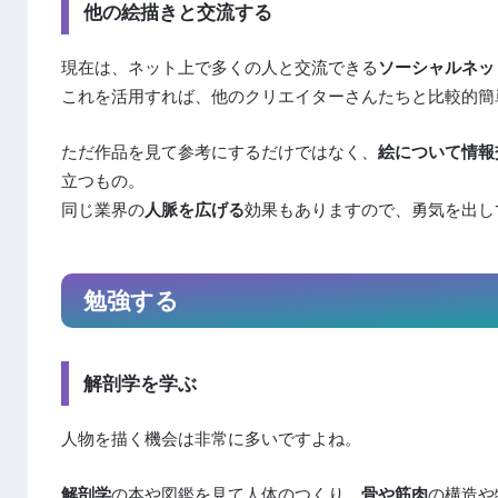
他の絵描きと交流する
現在は、ネット上で多くの人と交流できる
ソーシャルネッ
これを活用すれば、他のクリエイターさんたちと比較的簡
ただ作品を見て参考にするだけではなく、
絵について情報
立つもの。
同じ業界の
人脈を広げる
効果もありますので、勇気を出し
勉強する
解剖学を学ぶ
人物を描く機会は非常に多いですよね。
解剖学
の本や図鑑を見て人体のつくり、
骨や筋肉
の構造や