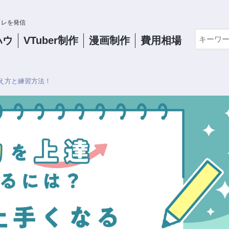
コレを発信
ハウ
VTuber
制作
漫画制作
費用相場
え方と練習方法！