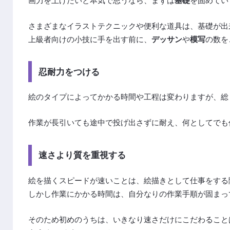
画力を上げたいと本気で思うなら、まずは
基礎
を固めてい
さまざまなイラストテクニックや便利な道具は、基礎が出
上級者向けの小技に手を出す前に、
デッサン
や
模写
の数を
忍耐力をつける
絵のタイプによってかかる時間や工程は変わりますが、総
作業が長引いても途中で投げ出さずに耐え、何としてでも
速さより質を重視する
絵を描くスピードが速いことは、絵描きとして仕事をする
しかし作業にかかる時間は、自分なりの作業手順が固まっ
そのため初めのうちは、いきなり速さだけにこだわること