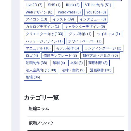
Live2D
(7)
SNS
(1)
tiktok
(2)
VTuber制作
(51)
Webデザイン
(6)
WordPress
(3)
YouTube
(3)
アイコン
(13)
イラスト
(39)
インタビュー
(3)
カタログデザイン
(1)
キャラクターデザイン
(9)
クリエイター向け
(133)
グッズ制作
(1)
ツイキャス
(1)
パッケージデザイン
(1)
ホワイトペーパー
(1)
マニュアル
(10)
モデル制作
(6)
ランディングページ
(2)
ロゴ
(4)
依頼テンプレート
(3)
制作方法・注意点
(70)
動画制作
(38)
印刷
(4)
名刺
(3)
商用利用
(8)
法人企業向け
(109)
法律・契約
(9)
漫画制作
(36)
相場
(36)
カテゴリ一覧
短編コラム
依頼ノウハウ