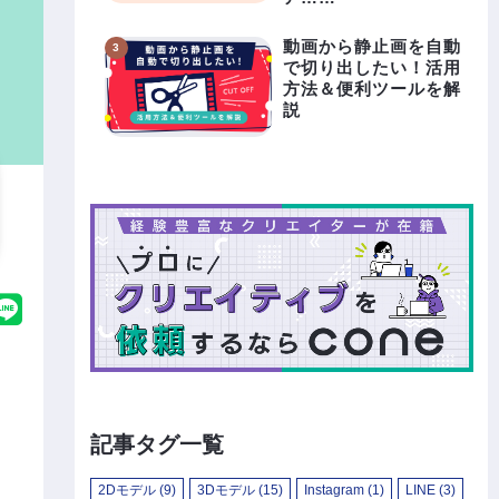
動画から静止画を自動
で切り出したい！活用
方法＆便利ツールを解
説
記事タグ一覧
2Dモデル
(9)
3Dモデル
(15)
Instagram
(1)
LINE
(3)