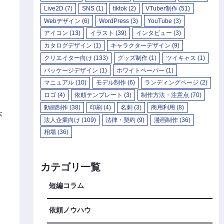
Live2D
(7)
SNS
(1)
tiktok
(2)
VTuber制作
(51)
Webデザイン
(6)
WordPress
(3)
YouTube
(3)
アイコン
(13)
イラスト
(39)
インタビュー
(3)
カタログデザイン
(1)
キャラクターデザイン
(9)
クリエイター向け
(133)
グッズ制作
(1)
ツイキャス
(1)
パッケージデザイン
(1)
ホワイトペーパー
(1)
マニュアル
(10)
モデル制作
(6)
ランディングページ
(2)
ロゴ
(4)
依頼テンプレート
(3)
制作方法・注意点
(70)
動画制作
(38)
印刷
(4)
名刺
(3)
商用利用
(8)
本
法人企業向け
(109)
法律・契約
(9)
漫画制作
(36)
相場
(36)
カテゴリ一覧
短編コラム
依頼ノウハウ