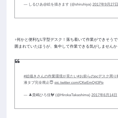
— しるひあ@絵を描きます (@shiruhiya)
2017年9月27
↑何かと便利なL字型デスク！落ち着いて作業ができそうで
囲まれていたほうが、集中して作業できる気がしませんか
#絵描きさんの作業環境が見たい
#お前らのpcデスク周
液タブ完全廃止😇
pic.twitter.com/CKeEmQ43Pp
— 🎩貴嶋ひろ佳🐓 (@HirokaTakashima)
2017年6月14日