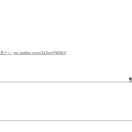
が見たい
pic.twitter.com/1k3zgYW0bY