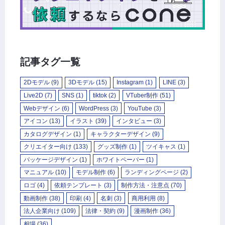
記事タグ一覧
2Dモデル
(9)
3Dモデル
(15)
Instagram
(1)
LINE
(3)
Live2D
(7)
SNS
(1)
tiktok
(2)
VTuber制作
(51)
Webデザイン
(6)
WordPress
(3)
YouTube
(3)
アイコン
(13)
イラスト
(39)
インタビュー
(3)
カタログデザイン
(1)
キャラクターデザイン
(9)
クリエイター向け
(133)
グッズ制作
(1)
ツイキャス
(1)
パッケージデザイン
(1)
ホワイトペーパー
(1)
マニュアル
(10)
モデル制作
(6)
ランディングページ
(2)
ロゴ
(4)
依頼テンプレート
(3)
制作方法・注意点
(70)
動画制作
(38)
印刷
(4)
名刺
(3)
商用利用
(8)
法人企業向け
(109)
法律・契約
(9)
漫画制作
(36)
相場
(36)