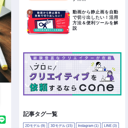
動画から静止画を自動
で切り出したい！活用
方法＆便利ツールを解
説
記事タグ一覧
2Dモデル
(9)
3Dモデル
(15)
Instagram
(1)
LINE
(3)