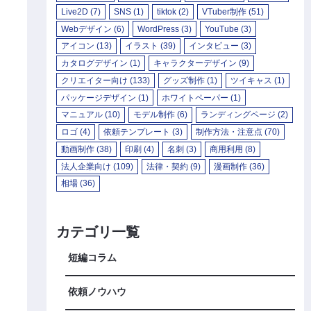
Live2D
(7)
SNS
(1)
tiktok
(2)
VTuber制作
(51)
Webデザイン
(6)
WordPress
(3)
YouTube
(3)
アイコン
(13)
イラスト
(39)
インタビュー
(3)
カタログデザイン
(1)
キャラクターデザイン
(9)
クリエイター向け
(133)
グッズ制作
(1)
ツイキャス
(1)
パッケージデザイン
(1)
ホワイトペーパー
(1)
マニュアル
(10)
モデル制作
(6)
ランディングページ
(2)
ロゴ
(4)
依頼テンプレート
(3)
制作方法・注意点
(70)
動画制作
(38)
印刷
(4)
名刺
(3)
商用利用
(8)
法人企業向け
(109)
法律・契約
(9)
漫画制作
(36)
相場
(36)
カテゴリ一覧
短編コラム
依頼ノウハウ