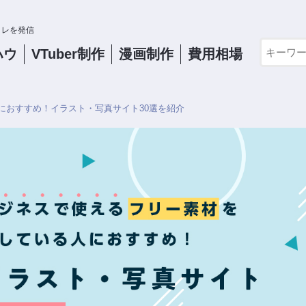
コレを発信
ハウ
VTuber
制作
漫画制作
費用相場
におすすめ！イラスト・写真サイト30選を紹介