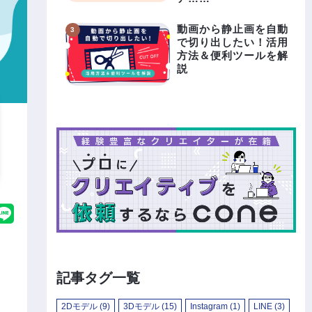
動画から静止画を自動
で切り出したい！活用
方法＆便利ツールを解
説
記事タグ一覧
2Dモデル
(9)
3Dモデル
(15)
Instagram
(1)
LINE
(3)