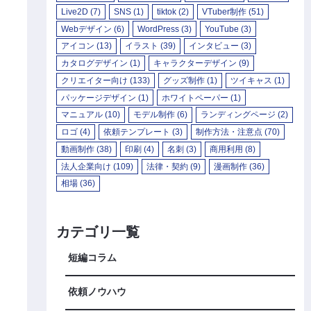
Live2D
(7)
SNS
(1)
tiktok
(2)
VTuber制作
(51)
Webデザイン
(6)
WordPress
(3)
YouTube
(3)
アイコン
(13)
イラスト
(39)
インタビュー
(3)
カタログデザイン
(1)
キャラクターデザイン
(9)
クリエイター向け
(133)
グッズ制作
(1)
ツイキャス
(1)
パッケージデザイン
(1)
ホワイトペーパー
(1)
マニュアル
(10)
モデル制作
(6)
ランディングページ
(2)
ロゴ
(4)
依頼テンプレート
(3)
制作方法・注意点
(70)
動画制作
(38)
印刷
(4)
名刺
(3)
商用利用
(8)
法人企業向け
(109)
法律・契約
(9)
漫画制作
(36)
相場
(36)
カテゴリ一覧
短編コラム
依頼ノウハウ