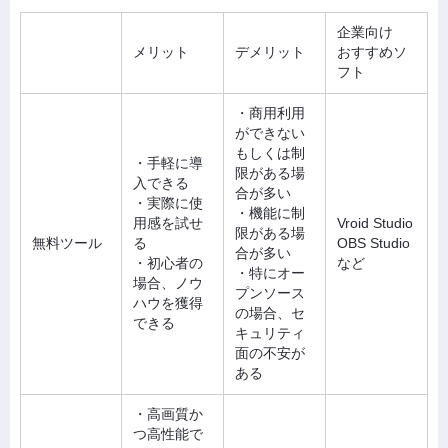
企業向け
メリット
デメリット
おすすめソ
フト
・商用利用
ができない
もしくは制
・手軽に導
限がある場
入できる
合が多い
・実際に使
・機能に制
用感を試せ
Vroid Studio
限がある場
無料ツール
る
OBS Studio
合が多い
・初心者の
など
・特にオー
場合、ノウ
プンソース
ハウを獲得
の場合、セ
できる
キュリティ
面の不安が
ある
・高画質か
つ高性能で