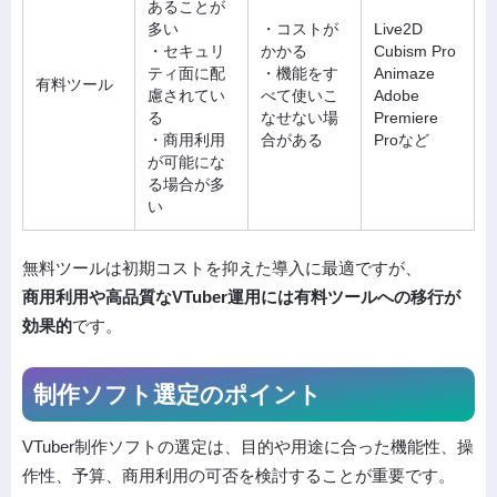
あることが
多い
・コストが
Live2D
・セキュリ
かかる
Cubism Pro
ティ面に配
・機能をす
Animaze
有料ツール
慮されてい
べて使いこ
Adobe
る
なせない場
Premiere
・商用利用
合がある
Proなど
が可能にな
る場合が多
い
無料ツールは初期コストを抑えた導入に最適ですが、
商用利用や高品質なVTuber運用には有料ツールへの移行が
効果的
です。
制作ソフト選定のポイント
VTuber制作ソフトの選定は、目的や用途に合った機能性、操
作性、予算、商用利用の可否を検討することが重要です。